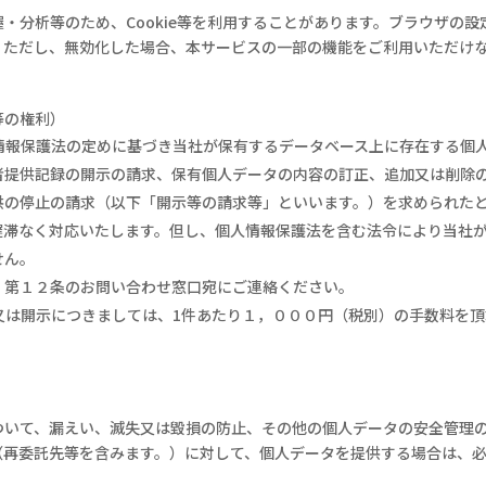
握・分析等のため、
Cookie
等を利用することがあります。ブラウザの設
。ただし、無効化した場合、本サービスの一部の機能をご利用いただけ
等の権利）
情報保護法の定めに基づき当社が保有するデータベース上に存在する個
者提供記録の開示の請求、保有個人データの内容の訂正、追加又は削除
供の停止の請求（以下「開示等の請求等」といいます。）を求められた
遅滞なく対応いたします。但し、個人情報保護法を含む法令により当社
せん。
、第１２条のお問い合わせ窓口宛にご連絡ください。
又は開示につきましては、
1
件あたり１，０００円（税別）の手数料を頂
ついて、漏えい、滅失又は毀損の防止、その他の個人データの安全管理
（再委託先等を含みます。）に対して、個人データを提供する場合は、