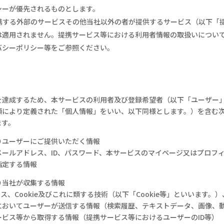
シーが優先されるものとします。
携する外部のサービスその他当社以外の者が提供するサービス（以下「
は適用されません。提携サービス等における利用者情報の取扱いについ
バシーポリシー等をご参照ください。
を達成するため、本サービスの利用者及び登録希望者（以下「ユーザー
項により定義された「個人情報」をいい、以下同様とします。）を含む
ます。
りユーザーにご提供いただく情報
メールアドレス、
ID
、パスワード、本サービスのマイページ又はプロフ
指定する情報
り当社が収集する情報
レス、
Cookie
及びこれに類する技術（以下「
Cookie
等」といいます。）
においてユーザーが送信する情報（検索履歴、テキストデータ、画像、
ービス等から取得する情報（提携サービス等におけるユーザーの
ID
等）