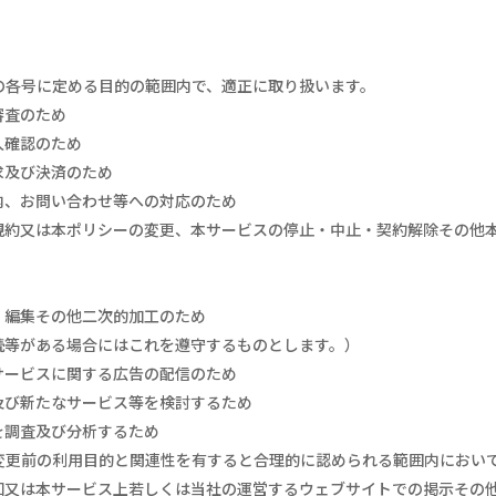
の各号に定める目的の範囲内で、適正に取り扱います。
審査のため
人確認のため
求及び決済のため
内、お問い合わせ等への対応のため
規約又は本ポリシーの変更、本サービスの停止・中止・契約解除その他
・編集その他二次的加工のため
等がある場合にはこれを遵守するものとします。）
サービスに関する広告の配信のため
及び新たなサービス等を検討するため
を調査及び分析するため
変更前の利用目的と関連性を有すると合理的に認められる範囲内におい
知又は本サービス上若しくは当社の運営するウェブサイトでの掲示その