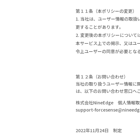
第１１条（本ポリシーの変更）
当社は、ユーザー情報の取扱
更することがあります。
変更後の本ポリシーについて
本サービス上での掲示、又はユ
令上ユーザーの同意が必要とな
第１２条（お問い合わせ）
当社の取り扱うユーザー情報に
は、以下のお問い合わせ窓口へ
株式会社
NineEdge
個人情報取
support-forcesense@nineedge
2022年
11
月
24
日 制定