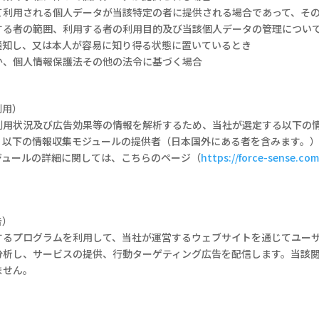
て利用される個人データが当該特定の者に提供される場合であって、そ
する者の範囲、利用する者の利用目的及び当該個人データの管理につい
通知し、又は本人が容易に知り得る状態に置いているとき
か、個人情報保護法その他の法令に基づく場合
利用）
利用状況及び広告効果等の情報を解析するため、当社が選定する以下の
、以下の情報収集モジュールの提供者（日本国外にある者を含みます。
ジュールの詳細に関しては、こちらのページ（
https://force-sense.co
告）
するプログラムを利用して、当社が運営するウェブサイトを通じてユー
分析し、サービスの提供、行動ターゲティング広告を配信します。当該
ません。