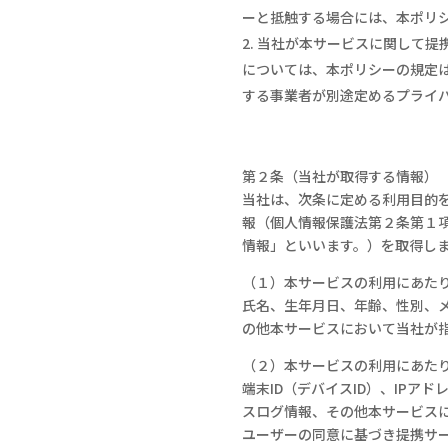
ーと抵触する場合には、本ポリ
当社が本サービスに関して提
については、本ポリシーの規定
する事業者が別途定めるプライ
第２条（当社が取得する情報）
当社は、次条に定める利用目的
報（個人情報保護法第２条第１
情報」といいます。）を取得し
（１）本サービスの利用にあた
氏名、生年月日、年齢、性別、
の他本サービスにおいて当社が
（２）本サービスの利用にあた
端末
ID
（デバイス
ID
）、
IP
アド
スログ情報、その他本サービス
ユーザーの同意に基づき提携サ